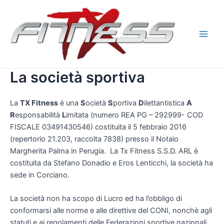
Vai
al
contenuto
Main
Men
La società sportiva
La
TX Fitness
è una
S
ocietà
S
portiva
D
ilettantistica
A
R
esponsabilità
L
imitata (numero REA PG – 292999- COD
FISCALE 03491430546) costituita il 5 febbraio 2016
(repertorio 21.203, raccolta 7838) presso il Notaio
Margherita Palma in Perugia. La Tx Fitness S.S.D. ARL è
costituita da Stefano Donadio e Eros Lenticchi, la società ha
sede in Corciano.
La società non ha scopo di Lucro ed ha l’obbligo di
conformarsi alle norme e alle direttive del CONI, nonchè agli
statuti e ai regolamenti delle Federazioni sportive nazionali