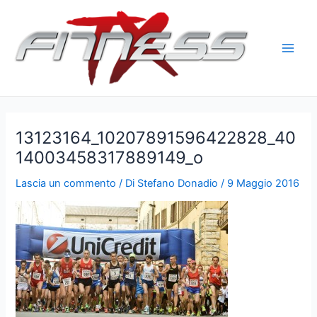
Vai
al
contenuto
Main
Men
13123164_10207891596422828_40
14003458317889149_o
Lascia un commento
/ Di
Stefano Donadio
/
9 Maggio 2016