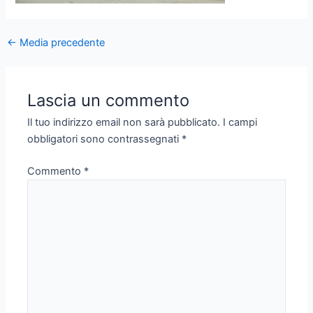
Navigazione
←
Media precedente
articoli
Lascia un commento
Il tuo indirizzo email non sarà pubblicato.
I campi
obbligatori sono contrassegnati
*
Commento
*