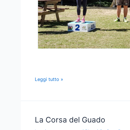
Vallombrosa
Leggi tutto »
trail
La Corsa del Guado