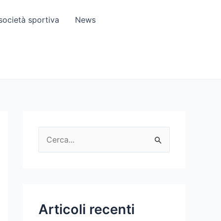
società sportiva
News
C
e
r
c
a
Articoli recenti
: