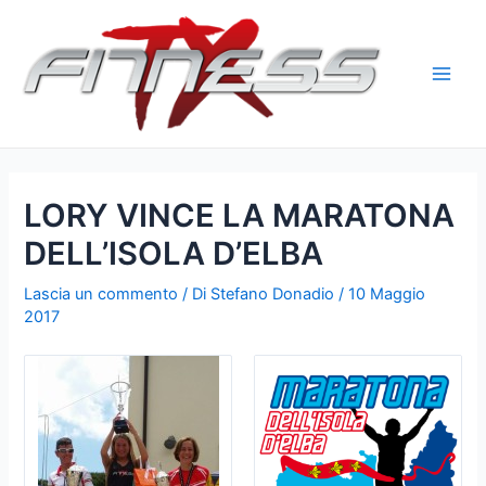
Vai
al
contenuto
Main
Men
LORY VINCE LA MARATONA
DELL’ISOLA D’ELBA
Lascia un commento
/ Di
Stefano Donadio
/
10 Maggio
2017