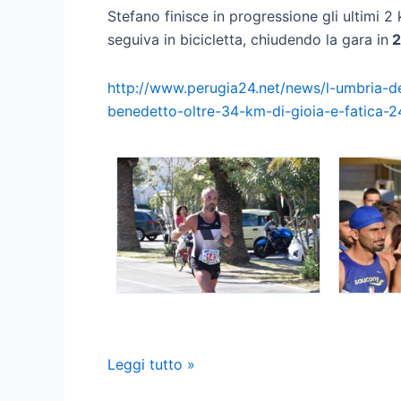
Stefano finisce in progressione gli ultimi 2 
seguiva in bicicletta, chiudendo la gara in
2
http://www.perugia24.net/news/l-umbria-de
benedetto-oltre-34-km-di-gioia-e-fatica-
Ascoli-
Leggi tutto »
San