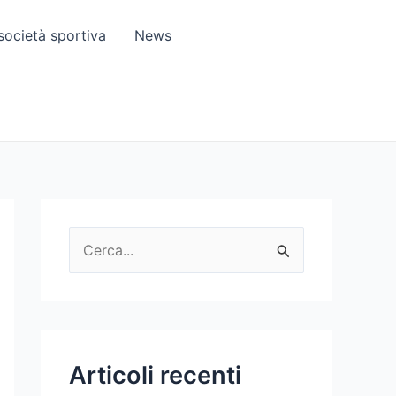
società sportiva
News
C
e
r
c
a
Articoli recenti
: