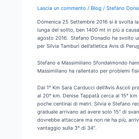
Lascia un commento
/
Blog
/
Stefano Dona
Domenica 25 Settembre 2016 si è svolta l
lunga del solito, ben 1400 mt in più a caus
agosto 2016. Stefano Donadio ha svolto un
per Silvia Tamburi dell’atletica Avis di Perug
Stefano e Massimiliano Sfondalmondo hanno
Massimiliano ha rallentato per problemi fisi
Dal 1° Km Sara Carducci dell’Avis Ascoli p
al 20° km. Denise Tappatà cerca al 15° km d
poche centinai di metri. Silvia e Stefano r
graduale arrivano ad avere solo 15″ di svan
dovrebbe attaccare ma non ne ha più, arri
vantaggio sulla 3° di 34″.