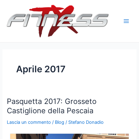
Vai
al
contenuto
Main
Men
Aprile 2017
Pasquetta 2017: Grosseto
Castiglione della Pescaia
Lascia un commento
/
Blog
/
Stefano Donadio