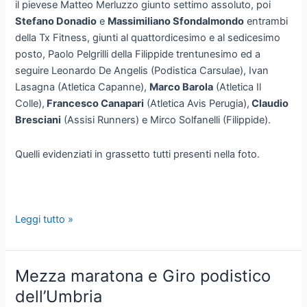
il pievese Matteo Merluzzo giunto settimo assoluto, poi
Stefano Donadio
e
Massimiliano Sfondalmondo
entrambi
della Tx Fitness, giunti al quattordicesimo e al sedicesimo
posto, Paolo Pelgrilli della Filippide trentunesimo ed a
seguire Leonardo De Angelis (Podistica Carsulae), Ivan
Lasagna (Atletica Capanne),
Marco Barola
(Atletica Il
Colle),
Francesco Canapari
(Atletica Avis Perugia),
Claudio
Bresciani
(Assisi Runners) e Mirco Solfanelli (Filippide).
Quelli evidenziati in grassetto tutti presenti nella foto.
Pasquetta
Leggi tutto »
2017:
Grosseto
Castiglione
Mezza maratona e Giro podistico
della
dell’Umbria
Pescaia