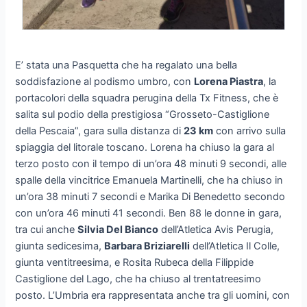
E’ stata una Pasquetta che ha regalato una bella
soddisfazione al podismo umbro, con
Lorena Piastra
, la
portacolori della squadra perugina della Tx Fitness, che è
salita sul podio della prestigiosa “Grosseto-Castiglione
della Pescaia”, gara sulla distanza di
23 km
con arrivo sulla
spiaggia del litorale toscano. Lorena ha chiuso la gara al
terzo posto con il tempo di un’ora 48 minuti 9 secondi, alle
spalle della vincitrice Emanuela Martinelli, che ha chiuso in
un’ora 38 minuti 7 secondi e Marika Di Benedetto secondo
con un’ora 46 minuti 41 secondi. Ben 88 le donne in gara,
tra cui anche
Silvia Del Bianco
dell’Atletica Avis Perugia,
giunta sedicesima,
Barbara Briziarelli
dell’Atletica Il Colle,
giunta ventitreesima, e Rosita Rubeca della Filippide
Castiglione del Lago, che ha chiuso al trentatreesimo
posto. L’Umbria era rappresentata anche tra gli uomini, con